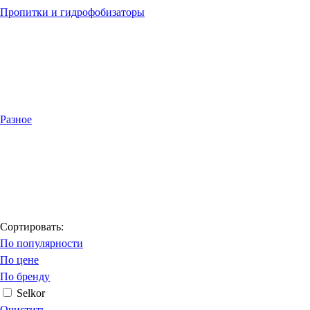
Пропитки и гидрофобизаторы
Разное
Сортировать:
По популярности
По цене
По бренду
Selkor
Очистить