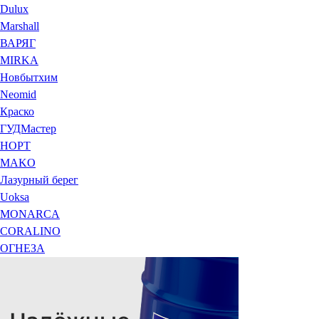
Dulux
Marshall
ВАРЯГ
MIRKA
Новбытхим
Neomid
Краско
ГУДМастер
НОРТ
MAKO
Лазурный берег
Uoksa
MONARCA
CORALINO
ОГНЕЗА