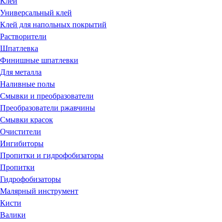
Клей
Универсальный клей
Клей для напольных покрытий
Растворители
Шпатлевка
Финишные шпатлевки
Для металла
Наливные полы
Смывки и преобразователи
Преобразователи ржавчины
Смывки красок
Очистители
Ингибиторы
Пропитки и гидрофобизаторы
Пропитки
Гидрофобизаторы
Малярный инструмент
Кисти
Валики