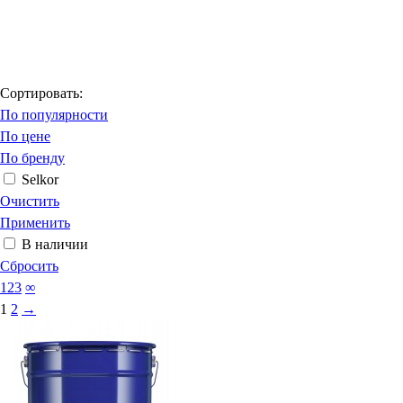
Сортировать:
По популярности
По цене
По бренду
Selkor
Очистить
Применить
В наличии
Сбросить
123
∞
1
2
→