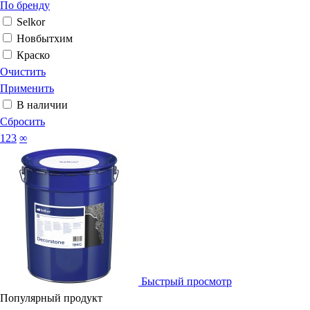
По бренду
Selkor
Новбытхим
Краско
Очистить
Применить
В наличии
Сбросить
123
∞
Быстрый просмотр
Популярный продукт