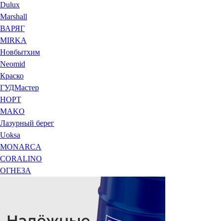
Dulux
Marshall
ВАРЯГ
MIRKA
Новбытхим
Neomid
Краско
ГУДМастер
НОРТ
MAKO
Лазурный берег
Uoksa
MONARCA
CORALINO
ОГНЕЗА