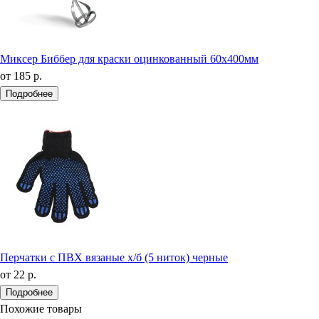
Миксер Биббер для краски оцинкованный 60х400мм
от
185 р.
Подробнее
Перчатки с ПВХ вязаные х/б (5 ниток) черные
от
22 р.
Подробнее
Похожие товары