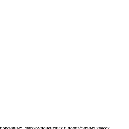
 эпоксидных, двухкомпонентных и полиэфирных красок.