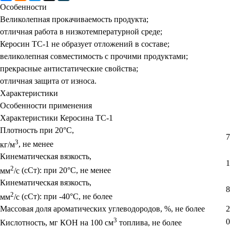
Особенности
Великолепная прокачиваемость продукта;
отличная работа в низкотемпературной среде;
Керосин ТС-1 не образует отложений в составе;
великолепная совместимость с прочими продуктами;
прекрасные антистатические свойства;
отличная защита от износа.
Характеристики
Особенности применения
Характеристики Керосина ТС-1
Плотность при 20°С,
7
3
кг/м
, не менее
Кинематическая вязкость,
1
2
мм
/с
(сСт): при 20°С, не менее
Кинематическая вязкость,
8
2
мм
/с
(сСт): при -40°С, не более
Массовая доля ароматических углеводородов, %, не более
2
3
0
Кислотность, мг КОН на 100 см
топлива, не более