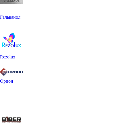
Гальванол
Rezolux
Орион