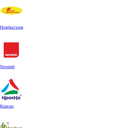
Новбытхим
Neomid
Краско