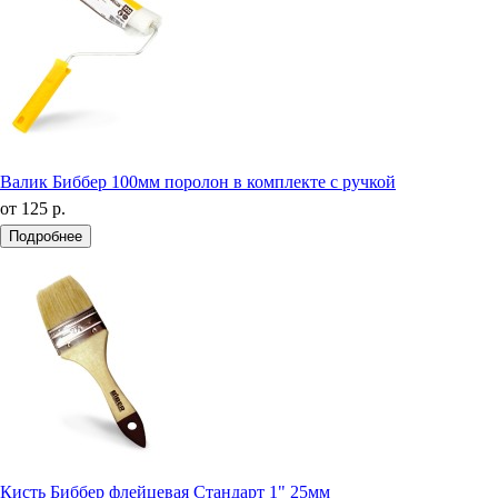
Валик Биббер 100мм поролон в комплекте с ручкой
от
125 р.
Подробнее
Кисть Биббер флейцевая Стандарт 1" 25мм