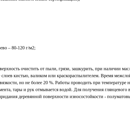
ево – 80-120 г/м2;
ерхность очистить от пыли, грязи, зашкурить, при наличии ма
слоев кистью, валиком или краскораспылителем. Время межслойн
вязкости, но не более 20 %. Работы проводить при температуре 
мента, тары и рук отмывается водой. Для получения глянцевог
я придания деревянной поверхности износостойкости - полумат