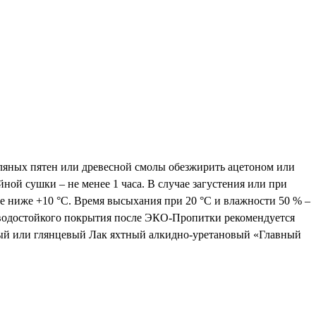
сляных пятен или древесной смолы обезжирить ацетоном или
ой сушки – не менее 1 часа. В случае загустения или при
не ниже +10 °C. Время высыхания при 20 °C и влажности 50 % –
о водостойкого покрытия после ЭКО-Пропитки рекомендуется
овый или глянцевый Лак яхтный алкидно-уретановый «Главный