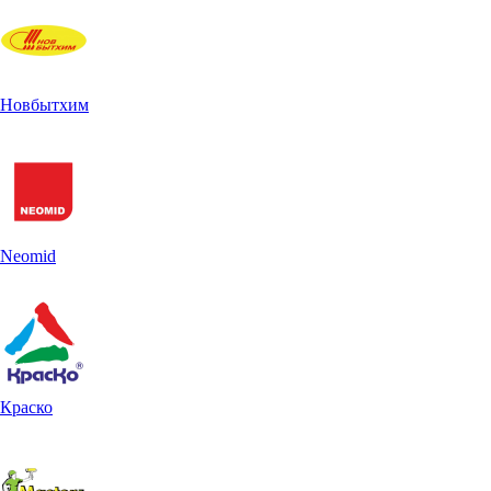
Новбытхим
Neomid
Краско