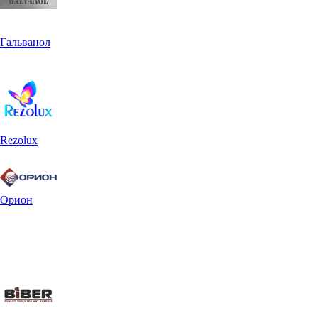
Гальванол
Rezolux
Орион