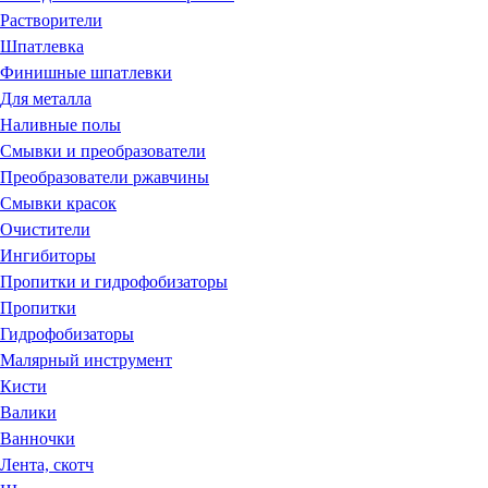
Растворители
Шпатлевка
Финишные шпатлевки
Для металла
Наливные полы
Смывки и преобразователи
Преобразователи ржавчины
Смывки красок
Очистители
Ингибиторы
Пропитки и гидрофобизаторы
Пропитки
Гидрофобизаторы
Малярный инструмент
Кисти
Валики
Ванночки
Лента, скотч