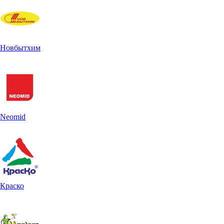
Новбытхим
Neomid
Краско