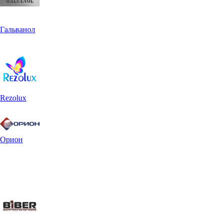
Гальванол
Rezolux
Орион