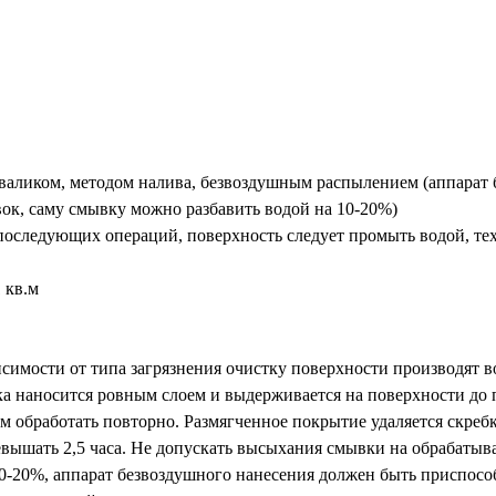
 валиком, методом налива, безвоздушным распылением (аппарат
к, саму смывку можно разбавить водой на 10-20%)
 последующих операций, поверхность следует промыть водой, т
 кв.м
висимости от типа загрязнения очистку поверхности производят
а наносится ровным слоем и выдерживается на поверхности до 
м обработать повторно. Размягченное покрытие удаляется скреб
ышать 2,5 часа. Не допускать высыхания смывки на обрабатывае
10-20%, аппарат безвоздушного нанесения должен быть приспосо