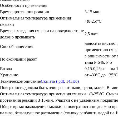
Особенности применения
Время протекания реакции
3-15 мин
Оптимальная температура применения
+(8-25)°С
смывки
Время нахождения смывки на поверхности не
2,5 часа
должно превышать
наносить кистью,
Способ нанесения
применению смыво
в зависимости от
По окончании работ
типа Р-646, Р-5
Расход
0,15-0,25кг — на 1
Хранение
от –30°С до +35°С
Техническое описание
Скачать (.pdf, 143Кб)
Поверхность должна быть очищена от пыли, грязи, масел. В за
Оптимальная температура применения смывки +(8-25)°С. Смывк
протекания реакции 3-15мин. Участки с не удалённым покрытие
Общее время нахождения смывки на поверхности не должно прев
налива, безвоздушное распыление (смывку разбавить водой на 