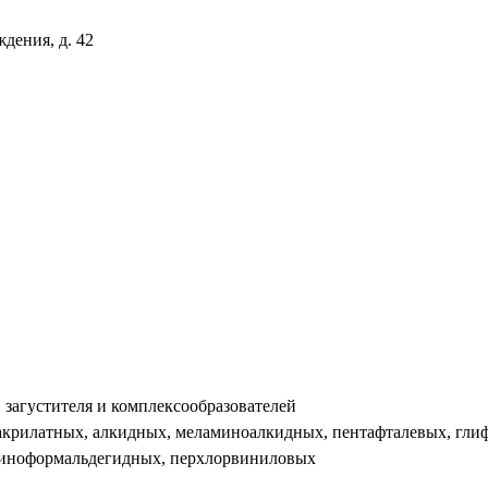
дения, д. 42
, загустителя и комплексообразователей
, акрилатных, алкидных, меламиноалкидных, пентафталевых, гл
миноформальдегидных, перхлорвиниловых