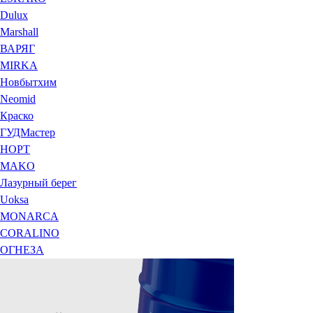
Dulux
Marshall
ВАРЯГ
MIRKA
Новбытхим
Neomid
Краско
ГУДМастер
НОРТ
MAKO
Лазурный берег
Uoksa
MONARCA
CORALINO
ОГНЕЗА