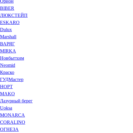
Орион
BIBER
ЛЮКСТЕЙП
ESKARO
Dulux
Marshall
ВАРЯГ
MIRKA
Новбытхим
Neomid
Краско
ГУДМастер
НОРТ
MAKO
Лазурный берег
Uoksa
MONARCA
CORALINO
ОГНЕЗА