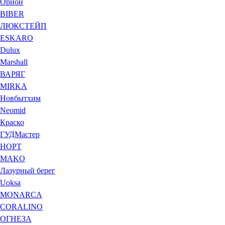
Орион
BIBER
ЛЮКСТЕЙП
ESKARO
Dulux
Marshall
ВАРЯГ
MIRKA
Новбытхим
Neomid
Краско
ГУДМастер
НОРТ
MAKO
Лазурный берег
Uoksa
MONARCA
CORALINO
ОГНЕЗА