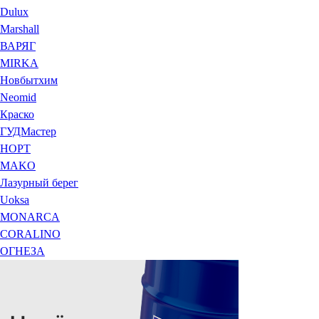
Dulux
Marshall
ВАРЯГ
MIRKA
Новбытхим
Neomid
Краско
ГУДМастер
НОРТ
MAKO
Лазурный берег
Uoksa
MONARCA
CORALINO
ОГНЕЗА