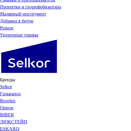
Пропитки и гидрофобизаторы
Малярный инструмент
Добавки в бетон
Разное
Уцененные товары
Бренды
Selkor
Гальванол
Rezolux
Орион
BIBER
ЛЮКСТЕЙП
ESKARO