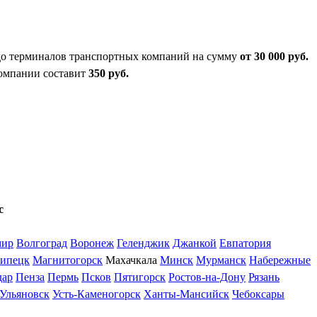
 до терминалов транспортных компаний на сумму
от 30 000 руб.
компании составит
350 руб.
с
мир
Волгоград
Воронеж
Геленджик
Джанкой
Евпатория
ипецк
Магнитогорск
Махачкала
Минск
Мурманск
Набережные
дар
Пенза
Пермь
Псков
Пятигорск
Ростов-на-Дону
Рязань
Ульяновск
Усть-Каменогорск
Ханты-Мансийск
Чебоксары