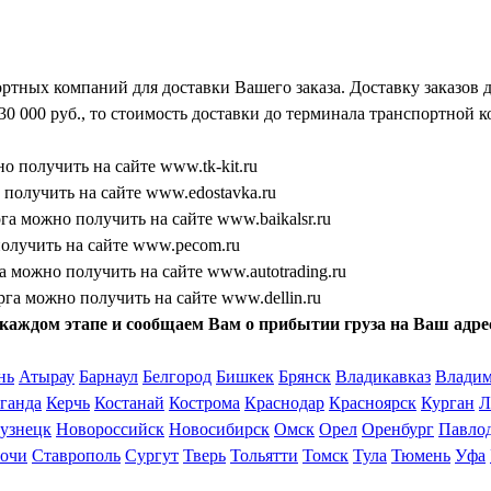
ртных компаний для доставки Вашего заказа. Доставку заказов
30 000 руб., то стоимость доставки до терминала транспортной 
 получить на сайте www.tk-kit.ru
получить на сайте www.edostavka.ru
а можно получить на сайте www.baikalsr.ru
олучить на сайте www.pecom.ru
 можно получить на сайте www.autotrading.ru
га можно получить на сайте www.dellin.ru
каждом этапе и сообщаем Вам о прибытии груза на Ваш адре
нь
Атырау
Барнаул
Белгород
Бишкек
Брянск
Владикавказ
Влади
ганда
Керчь
Костанай
Кострома
Краснодар
Красноярск
Курган
Л
узнецк
Новороссийск
Новосибирск
Омск
Орел
Оренбург
Павло
очи
Ставрополь
Сургут
Тверь
Тольятти
Томск
Тула
Тюмень
Уфа