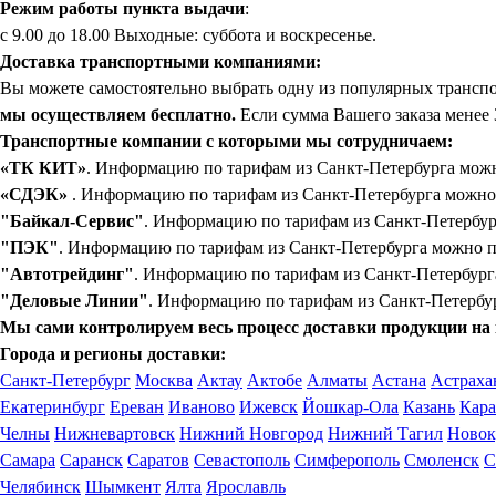
Режим работы пункта выдачи
:
с 9.00 до 18.00 Выходные: суббота и воскресенье.
Доставка транспортными компаниями:
Вы можете самостоятельно выбрать одну из популярных транспо
мы осуществляем бесплатно.
Если сумма Вашего заказа менее 
Транспортные компании с которыми мы сотрудничаем:
«ТК КИТ»
. Информацию по тарифам из Санкт-Петербурга можно
«СДЭК»
. Информацию по тарифам из Санкт-Петербурга можно 
"Байкал-Сервис"
. Информацию по тарифам из Санкт-Петербург
"ПЭК"
. Информацию по тарифам из Санкт-Петербурга можно п
"Автотрейдинг"
. Информацию по тарифам из Санкт-Петербурга
"Деловые Линии"
. Информацию по тарифам из Санкт-Петербур
Мы сами контролируем весь процесс доставки продукции на 
Города и регионы доставки:
Санкт-Петербург
Москва
Актау
Актобе
Алматы
Астана
Астраха
Екатеринбург
Ереван
Иваново
Ижевск
Йошкар-Ола
Казань
Кара
Челны
Нижневартовск
Нижний Новгород
Нижний Тагил
Новок
Самара
Саранск
Саратов
Севастополь
Симферополь
Смоленск
С
Челябинск
Шымкент
Ялта
Ярославль