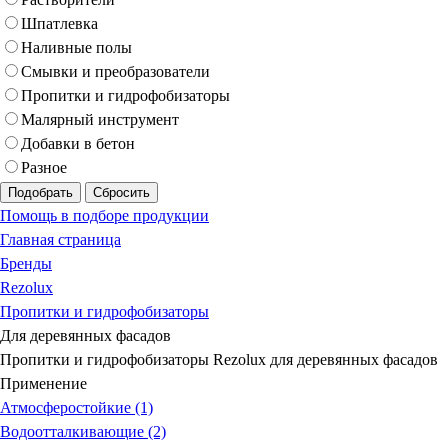
Шпатлевка
Наливные полы
Смывки и преобразователи
Пропитки и гидрофобизаторы
Малярный инструмент
Добавки в бетон
Разное
Подобрать
Сбросить
Помощь в подборе продукции
Главная страница
Бренды
Rezolux
Пропитки и гидрофобизаторы
Для деревянных фасадов
Пропитки и гидрофобизаторы Rezolux для деревянных фасадов
Применение
Атмосферостойкие (1)
Водоотталкивающие (2)