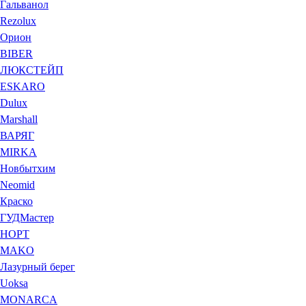
Гальванол
Rezolux
Орион
BIBER
ЛЮКСТЕЙП
ESKARO
Dulux
Marshall
ВАРЯГ
MIRKA
Новбытхим
Neomid
Краско
ГУДМастер
НОРТ
MAKO
Лазурный берег
Uoksa
MONARCA