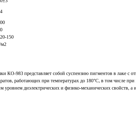
70±3
4
00
0
20-150
/м2
и КО-983 представляет собой суспензию пигментов в лаке с от
атов, работающих при температурах до 180°С, в том числе при
им уровнем диэлектрических и физико-механических свойств, а 