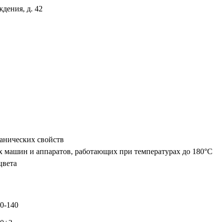
дения, д. 42
анических свойств
х машин и аппаратов, работающих при температурах до 180°С
цвета
0-140