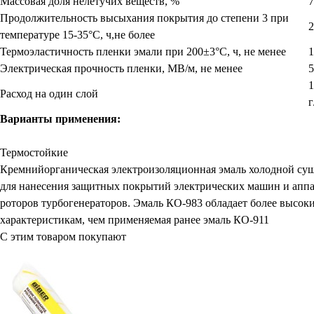
Массовая доля нелетучих веществ, %
Продолжительность высыхания покрытия до степени 3 при
2
температуре 15-35°C, ч,не более
Термоэластичность пленки эмали при 200±3°С, ч, не менее
1
Электрическая прочность пленки, МВ/м, не менее
5
1
Расход на один слой
г
Варианты применения:
Термостойкие
Кремнийорганическая электроизоляционная эмаль холодной сушк
для нанесения защитных покрытий электрических машин и аппар
роторов турбогенераторов. Эмаль КО-983 обладает более высок
характеристикам, чем применяемая ранее эмаль КО-911
С этим товаром покупают